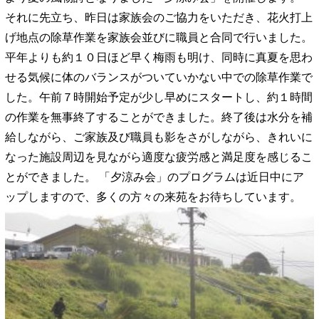
それに先立ち、昨日は家族会のご協力をいただき、花火打上
げ地点の除草作業を家族会並びに職員と合同で行いました。
平年よりも約１０日ほど早く梅雨も明け、同時に真夏を思わ
せる気候に体のバランスがついていかない中での除草作業で
した。午前７時開始予定が少し早めにスタートし、約１時間
の作業を無事終了することができました。終了後は水分を補
給しながら、ご家族及び職員も影をさがしながら、きれいに
なった施設周辺を見ながら適度な疲労感と満足度を感じるこ
とができました。 「夕涼み会」のプログラムは近日中にア
ップしますので、多くの方々の来苑をお待ちしています。